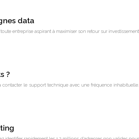
gnes data
toute entreprise aspirant à maximiser son retour sur investissement
s ?
 à contacter le support technique avec une fréquence inhabituelle.
ting
 identifier rapidement les 1.2 millions d’adresses non valides pour