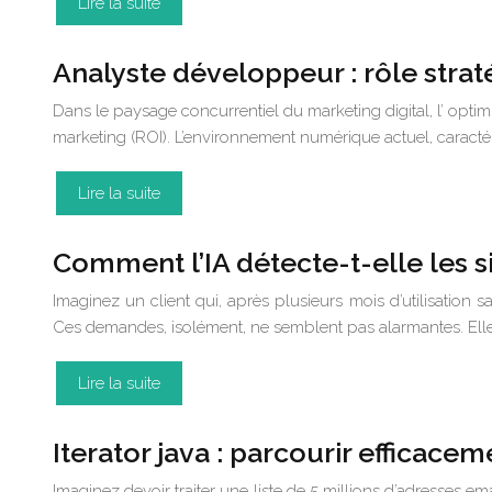
Lire la suite
Analyste développeur : rôle stra
Dans le paysage concurrentiel du marketing digital, l’ opt
marketing (ROI). L’environnement numérique actuel, caracté
Lire la suite
Comment l’IA détecte-t-elle les s
Imaginez un client qui, après plusieurs mois d’utilisation
Ces demandes, isolément, ne semblent pas alarmantes. Elles
Lire la suite
Iterator java : parcourir efficac
Imaginez devoir traiter une liste de 5 millions d’adresses 