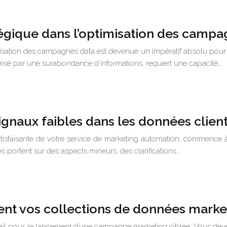
tégique dans l’optimisation des campa
imisation des campagnes data est devenue un impératif absolu pour 
risé par une surabondance d’informations, requiert une capacité…
ignaux faibles dans les données client
 satisfaisante de votre service de marketing automation, commence
 portent sur des aspects mineurs, des clarifications…
ement vos collections de données marke
email pour le lancement d’une campagne marketing ciblée. Vous devez